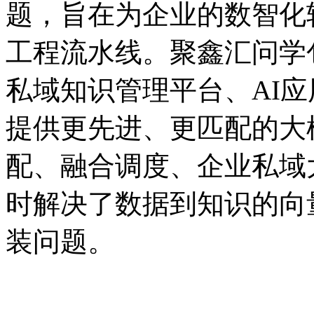
题，旨在为企业的数智
工程流水线。聚鑫汇问学包
私域知识管理平台、AI
提供更先进、更匹配的大
配、融合调度、企业
时解决了数据到知识的向
装问题。