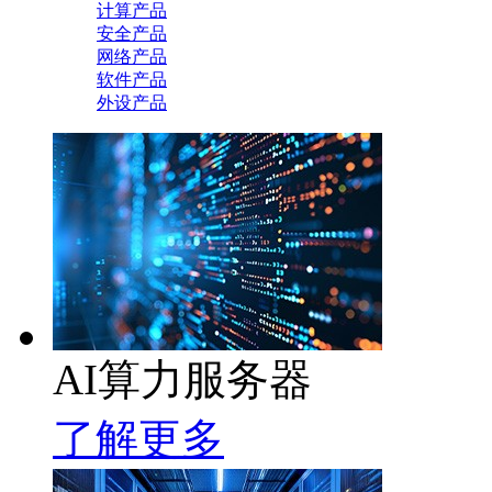
计算产品
安全产品
网络产品
软件产品
外设产品
AI算力服务器
了解更多