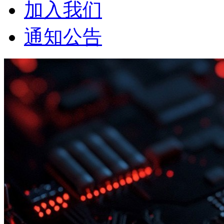
加入我们
通知公告