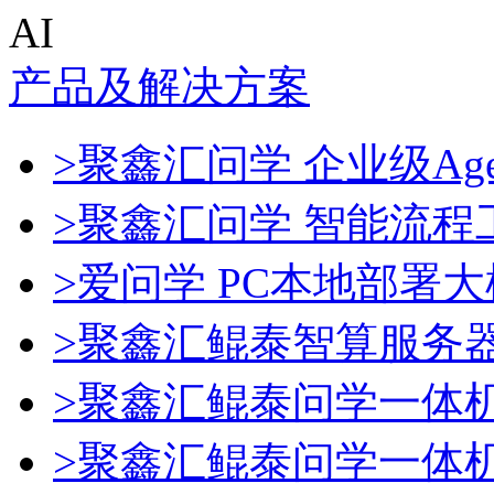
AI
产品及解决方案
>聚鑫汇问学 企业级Age
>聚鑫汇问学 智能流程
>爱问学 PC本地部署
>聚鑫汇鲲泰智算服务
>聚鑫汇鲲泰问学一体
>聚鑫汇鲲泰问学一体机De