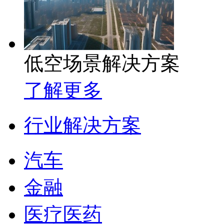
低空场景解决方案
了解更多
行业解决方案
汽车
金融
医疗医药