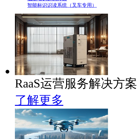
智能标识识读系统（叉车专用）
RaaS运营服务解决方案
了解更多