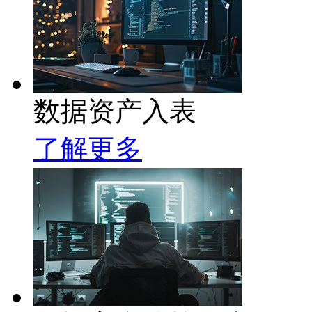
数据资产入表
了解更多