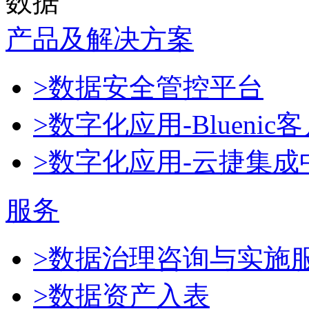
数据
产品及解决方案
>数据安全管控平台
>数字化应用-Blueni
>数字化应用-云捷集成
服务
>数据治理咨询与实施
>数据资产入表