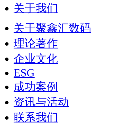
关于我们
关于聚鑫汇数码
理论著作
企业文化
ESG
成功案例
资讯与活动
联系我们